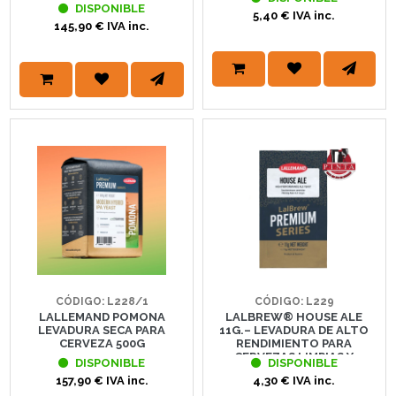
DISPONIBLE
5,40 € IVA inc.
145,90 € IVA inc.
CÓDIGO: L228/1
CÓDIGO: L229
LALLEMAND POMONA
LALBREW® HOUSE ALE
LEVADURA SECA PARA
11G.– LEVADURA DE ALTO
CERVEZA 500G
RENDIMIENTO PARA
CERVEZAS LIMPIAS Y
DISPONIBLE
DISPONIBLE
VERSÁTILES | LALLEMAND
157,90 € IVA inc.
4,30 € IVA inc.
BREWING