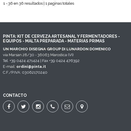
1 - 36 en 36 resultados | 1 paginas totales
PINTA: KIT DE CERVEZA ARTESANAL Y FERMENTADORES -
EQUIPOS - MALTA PREPARADA - MATERIAS PRIMAS
UN MARCHIO DISEGNA GROUP DI LUNARDON DOMENICO
via Marsan 28/30 - 36063 Marostica (VI)
Tel. +39 0424 471424 | Fax +39 0424 476392
E-mail:
ordini@pinta.it
C.F./P.IVA: 03062170240
CONTACTO