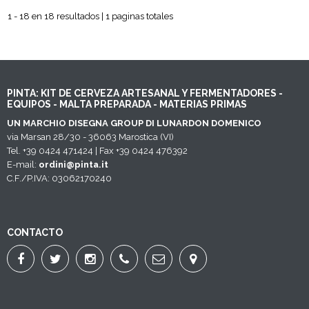
1 - 18 en 18 resultados | 1 paginas totales
PINTA: KIT DE CERVEZA ARTESANAL Y FERMENTADORES -
EQUIPOS - MALTA PREPARADA - MATERIAS PRIMAS
UN MARCHIO DISEGNA GROUP DI LUNARDON DOMENICO
via Marsan 28/30 - 36063 Marostica (VI)
Tel. +39 0424 471424 | Fax +39 0424 476392
E-mail:
ordini@pinta.it
C.F./P.IVA: 03062170240
CONTACTO