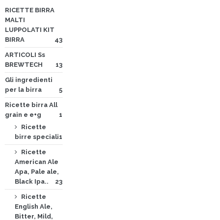
RICETTE BIRRA
MALTI
LUPPOLATI KIT
BIRRA
43
ARTICOLI Ss
BREWTECH
13
Gli ingredienti
per la birra
5
Ricette birra All
grain e e+g
1
Ricette
birre speciali
1
Ricette
American Ale
Apa, Pale ale,
Black Ipa..
23
Ricette
English Ale,
Bitter, Mild,