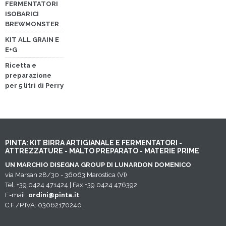
FERMENTATORI
ISOBARICI
BREWMONSTER
KIT ALL GRAIN E
E+G
Ricetta e
preparazione
per 5 litri di Perry
PINTA: KIT BIRRA ARTIGIANALE E FERMENTATORI -
ATTREZZATURE - MALTO PREPARATO - MATERIE PRIME
UN MARCHIO DISEGNA GROUP DI LUNARDON DOMENICO
via Marsan 28/30 - 36063 Marostica (VI)
Tel. +39 0424 471424 | Fax +39 0424 476392
E-mail:
ordini@pinta.it
C.F./P.IVA: 03062170240