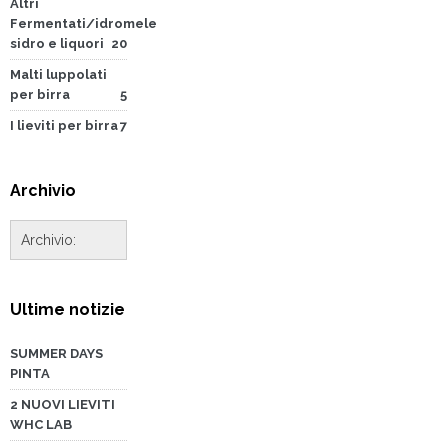
Altri
Fermentati/idromele
sidro e liquori
20
Malti luppolati
per birra
5
I lieviti per birra
7
Archivio
Ultime notizie
SUMMER DAYS
PINTA
2 NUOVI LIEVITI
WHC LAB