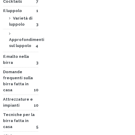
Cocktails
7
Il luppolo
1
Varietà di
luppolo
3
Approfondimenti
sul luppolo
4
Il malto nella
birra
3
Domande
frequenti sulla
birra fatta in
casa
10
Attrezzature e
impianti
10
Tecniche per la
birra fatta in
casa
5