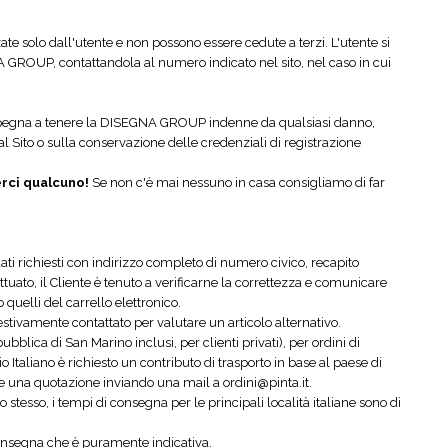
te solo dall'utente e non possono essere cedute a terzi. L'utente si
GROUP, contattandola al numero indicato nel sito, nel caso in cui
si impegna a tenere la DISEGNA GROUP indenne da qualsiasi danno,
al Sito o sulla conservazione delle credenziali di registrazione
erci qualcuno!
Se non c'è mai nessuno in casa consigliamo di far
i dati richiesti con indirizzo completo di numero civico, recapito
ettuato, il Cliente è tenuto a verificarne la correttezza e comunicare
 quelli del carrello elettronico.
estivamente contattato per valutare un articolo alternativo.
lica di San Marino inclusi, per clienti privati), per ordini di
io Italiano è richiesto un contributo di trasporto in base al paese di
ere una quotazione inviando una mail a ordini@pinta.it.
stesso, i tempi di consegna per le principali località italiane sono di
 consegna che è puramente indicativa.