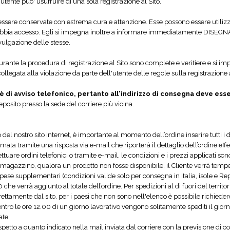
utente puo' usufruire di una sola registrazione al Sito.
essere conservate con estrema cura e attenzione. Esse possono essere utilizza
abbia accesso. Egli si impegna inoltre a informare immediatamente DISEGNA 
vulgazione delle stesse.
 durante la procedura di registrazione al Sito sono complete e veritiere e 
llegata alla violazione da parte dell'utente delle regole sulla registrazione 
è di avviso telefonico, pertanto all'indirizzo di consegna deve ess
posito presso la sede del corriere più vicina.
ico del nostro sito internet, è importante al momento dell’ordine inserire tutti 
rmata tramite una risposta via e-mail che riporterà il dettaglio dell’ordine eff
tuare ordini telefonici o tramite e-mail, le condizioni e i prezzi applicati sono
di magazzino, qualora un prodotto non fosse disponibile, il Cliente verrà temp
se supplementari (condizioni valide solo per consegna in Italia, isole e Repubb
 che verrà aggiunto al totale dell’ordine. Per spedizioni al di fuori del territor
irettamente dal sito, per i paesi che non sono nell'elenco è possibile richied
ntro le ore 12.00 di un giorno lavorativo vengono solitamente spediti il giorno 
ate.
spetto a quanto indicato nella mail inviata dal corriere con la previsione di