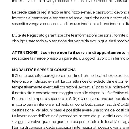
informativa sulla Privacy e cliccare sul tasto “Crea Account”. Ciascun 
Le credenziali di registrazione (indirizzo e-mail e password) devono 
impegna a mantenerle segrete e ad assicurarsi che nessun terzo vi 
sospetti o venga a conoscenza di un uso indebito o di una indebita di
L'Utente Registrato garantisce che le informazioni personali fornite
obbligo risarcitorio e/o sanzione derivante da e/o in qualsiasi modo co
ATTENZIONE: Il corriere non fa il servizio di appuntamento n
recapitare la merce presso un parente, il luogo di lavoro o in fermo de
MODALITA' E SPESE DI CONSEGNA
Il Cliente può effettuare gli ordini on-line tramite il carrello elettron
telefonico e indirizzo e-mail. La corretta ricezione dell’ordine è confe
tempestivamente eventuali correzioni lavorati. E’ possibile inoltre effet
Il nostro sito è costantemente aggiornato alle disponibilità effettive 
Per ordini di importo superiore ai € 65,00 non verranno addebitate spe
importo pari e inferiore è richiesto un contributo spese fisso di € 14,20
destinazione. Per alcuni paesi è possibile avere una stima dei costi d
La lavorazione dell’ordine è pressoché immediata, gli ordini ricevuti e
1-2 gg. lavorativi, qualche giorno in più per le isole e le località disagi
I tempi di consegna delle spedizioni internazionali possono variare ri