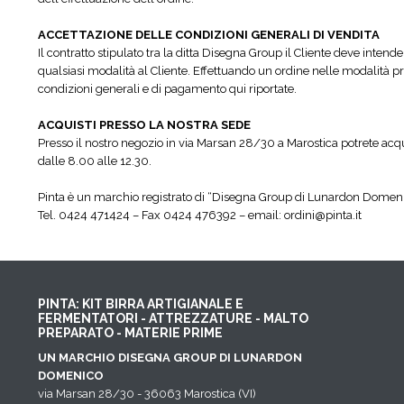
ACCETTAZIONE DELLE CONDIZIONI GENERALI DI VENDITA
Il contratto stipulato tra la ditta Disegna Group il Cliente deve inten
qualsiasi modalità al Cliente. Effettuando un ordine nelle modalità prev
condizioni generali e di pagamento qui riportate.
ACQUISTI PRESSO LA NOSTRA SEDE
Presso il nostro negozio in via Marsan 28/30 a Marostica potrete acquis
dalle 8.00 alle 12.30.
Pinta è un marchio registrato di “Disegna Group di Lunardon Domen
Tel. 0424 471424 – Fax 0424 476392 – email: ordini@pinta.it
PINTA: KIT BIRRA ARTIGIANALE E
FERMENTATORI - ATTREZZATURE - MALTO
PREPARATO - MATERIE PRIME
UN MARCHIO DISEGNA GROUP DI LUNARDON
DOMENICO
via Marsan 28/30 - 36063 Marostica (VI)