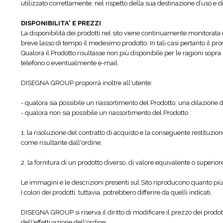
utilizzato correttamente, nel rispetto della sua destinazione d’uso e d
DISPONIBILITA' E PREZZI
La disponibilità dei prodotti nel sito viene continuamente monitorata
breve lasso di tempo il medesimo prodotto. In tali casi pertanto il pr
Qualora il Prodotto risultasse non più disponibile per le ragioni sopra
telefono o eventualmente e-mail.
DISEGNA GROUP proporrà inoltre all'utente:
- qualora sia possibile un riassortimento del Prodotto, una dilazione 
- qualora non sia possibile un riassortimento del Prodotto :
1. la risoluzione del contratto di acquisto e la conseguente restituzio
come risultante dall'ordine;
2. la fornitura di un prodotto diverso, di valore equivalente o superior
Le immagini e le descrizioni presenti sul Sito riproducono quanto più 
I colori dei prodotti, tuttavia, potrebbero differire da quelli indicati.
DISEGNA GROUP si riserva il diritto di modificare il prezzo dei prodo
dell'effettuazione dell'ordine.