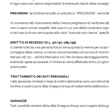
In ogni caso non siamo responsabili di eventuali ritardi nella consegna
PREORDINI
: Se l’ordine include un articolo in “PREORDINE” verrà fat
Al momento del ricevimento della merce preghiamo di verificare atten
non ci siano rumori sospetti. Nel caso in cui una delle condizioni so
in tal caso la firma verrà posta alla voce “ricevuta con riserva” specifi
DIRITTO DI RECESSO (D.L. 50/92-185/99)
Il cliente (che sia una persona fisica che acquista la merce per scopi no
consegna della merce, a mezzo raccomandata con avviso di ricevimento
Marsan 28/30 – 36063 Marostica (VI). Per limitare danneggiamenti a
eventuali spese accessorie. Il rimborso verrà effettuato entro 30 gi
autorizzato.
TRATTAMENTO DEI DATI PERSONALI
I dati personali richiesti in fase di inoltro dell’ordine sono raccolti 
l’ordine si autorizza la ditta Disegna Group al trattamento elettronico 
GARANZIE
Tutti i prodotti venduti dalla ditta Disegna Group sono coperti dalla g