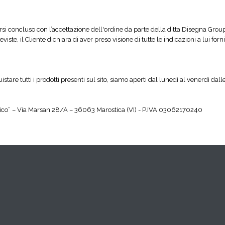
dersi concluso con l’accettazione dell'ordine da parte della ditta Disegna Group
iste, il Cliente dichiara di aver preso visione di tutte le indicazioni a lui fo
tare tutti i prodotti presenti sul sito, siamo aperti dal lunedì al venerdì dall
ico” – Via Marsan 28/A – 36063 Marostica (VI) - P.IVA 03062170240