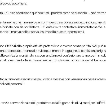
 dovuti al corriere.
ta un’unica spedizione quando tutti i prodotti saranno disponibili. Non verran
tamente che il numero dei colli ricevuti sia uguale a quello indicato nel doc
praindicate non sia soddisfatta, il cliente dovrà contestare immediatamente 
cando il motivo della riserva (es. imballo bucato, aperto, etc.).
n riferibili alla propria attività professionale ovvero senza partita IVA) può us
, contestualmente al rinvio della merce integra, nella confezione originale 
lla confezione originale, raccomandiamo di confezionare la merce in modo 
orni dal ricevimento. Non inviare merce in contrassegno poiché verrebbe resp
e trattati al fine dell'esecuzione dell'ordine stesso e non verranno in nessun 
dei dati personali.
aranzia convenzionale del produttore e dalla garanzia di 24 mesi per i difetti