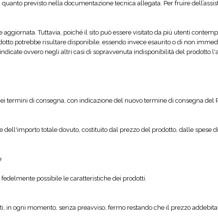
i quanto previsto nella documentazione tecnica allegata. Per fruire dell’assis
 e aggiornata. Tuttavia, poiché il sito può essere visitato da più utenti con
odotto potrebbe risultare disponibile, essendo invece esaurito o di non immedi
 indicate ovvero negli altri casi di sopravvenuta indisponibilità del prodotto 
dei termini di consegna, con indicazione del nuovo termine di consegna del Pr
ne dell'importo totale dovuto, costituito dal prezzo del prodotto, dalle spese d
e
fedelmente possibile le caratteristiche dei prodotti.
tti, in ogni momento, senza preavviso, fermo restando che il prezzo addebitat