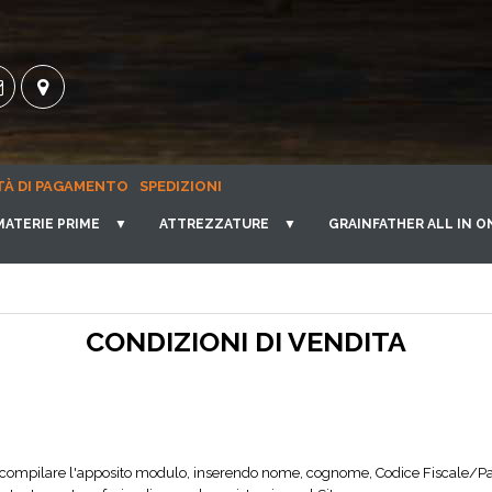
TÀ DI PAGAMENTO
SPEDIZIONI
MATERIE PRIME
▼
ATTREZZATURE
▼
GRAINFATHER ALL IN O
CONDIZIONI DI VENDITA
 deve compilare l'apposito modulo, inserendo nome, cognome, Codice Fiscale/Pa