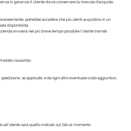
tenza in garanzia il cliente dovrà conservare la ricevuta d’acquisto.
temporaneamente, potrebbe accadere che più utenti acquistino in un
ata disponibilità.
l'azienda avviserà nel più breve tempo possibile l'utente tramite
odotto riassortito;
i spedizione, se applicate, e da ogni altro eventuale costo aggiuntivo,
o all'utente sarà quello indicato sul Sito al momento