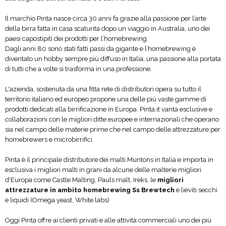
Il marchio Pinta nasce circa 30 anni fa grazie alla passione per l’arte
della birra fatta in casa scaturita dopo un viaggio in Australia, uno dei
paesi capostipiti dei prodotti per l’homebrewing.
Dagli anni 80 sono stati fatti passi da gigante e l’homebrewing è
diventato un hobby sempre più diffuso in Italia, una passione alla portata
di tutti che a volte si trasforma in una professione.
L'azienda, sostenuta da una fitta rete di distributori opera su tutto il
territorio italiano ed europeo propone una delle più vaste gamme di
prodotti dedicati alla birrificazione in Europa. Pinta.it vanta esclusive e
collaborazioni con le migliori ditte europee e internazionali che operano
sia nel campo delle materie prime che nel campo delle attrezzature per
homebrewers e microbirrifici.
Pinta è il principale distributore dei malti Muntons in Italia e importa in
esclusiva i migliori malti in grani da alcune delle malterie migliori
d'Europa come Castle Malting, Pauls malt, Ireks, le
migliori
attrezzature in ambito homebrewing Ss Brewtech
e lieviti secchi
e liquidi (Omega yeast, White labs)
Oggi Pinta offre ai clienti privati e alle attività commerciali uno dei più