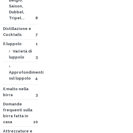
Belgio:
Saison,
Dubbel,
Tripel...
8
Distillazione e
Cocktails
7
Il luppolo
1
Varietà di
luppolo
3
Approfondimenti
sul luppolo
4
Il malto nella
birra
3
Domande
frequenti sulla
birra fatta in
casa
10
Attrezzature e