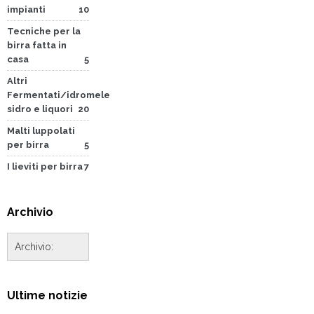
impianti
10
Tecniche per la
birra fatta in
casa
5
Altri
Fermentati/idromele
sidro e liquori
20
Malti luppolati
per birra
5
I lieviti per birra
7
Archivio
Ultime notizie