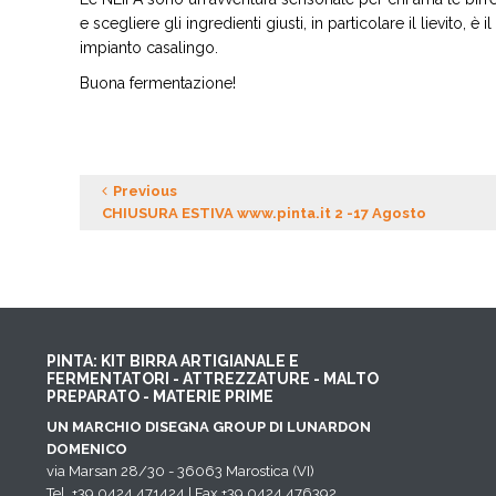
e scegliere gli ingredienti giusti, in particolare il lievito,
impianto casalingo.
Buona fermentazione!
Previous
CHIUSURA ESTIVA www.pinta.it 2 -17 Agosto
PINTA: KIT BIRRA ARTIGIANALE E
FERMENTATORI - ATTREZZATURE - MALTO
PREPARATO - MATERIE PRIME
UN MARCHIO DISEGNA GROUP DI LUNARDON
DOMENICO
via Marsan 28/30 - 36063 Marostica (VI)
Tel. +39 0424 471424 | Fax +39 0424 476392