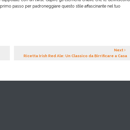
 è il primo passo per padroneggiare questo stile affascinante nel tuo
Next
Ricetta Irish Red Ale: Un Classico da Birrificare a Casa