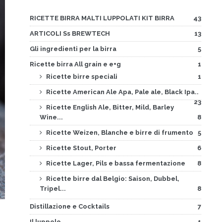
RICETTE BIRRA MALTI LUPPOLATI KIT BIRRA
43
ARTICOLI Ss BREWTECH
13
Gli ingredienti per la birra
5
Ricette birra All grain e e+g
1
Ricette birre speciali
1
Ricette American Ale Apa, Pale ale, Black Ipa..
23
Ricette English Ale, Bitter, Mild, Barley
Wine...
8
Ricette Weizen, Blanche e birre di frumento
5
Ricette Stout, Porter
6
Ricette Lager, Pils e bassa fermentazione
8
Ricette birre dal Belgio: Saison, Dubbel,
Tripel...
8
Distillazione e Cocktails
7
Il luppolo
1