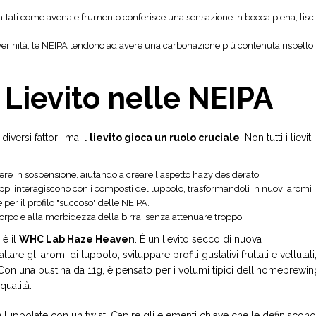
ltati come avena e frumento conferisce una sensazione in bocca piena, lisc
verinità, le NEIPA tendono ad avere una carbonazione più contenuta rispetto
 Lievito nelle NEIPA
iversi fattori, ma il
lievito gioca un ruolo cruciale
. Non tutti i lieviti
ere in sospensione, aiutando a creare l'aspetto hazy desiderato.
ppi interagiscono con i composti del luppolo, trasformandoli in nuovi aromi
per il profilo "succoso" delle NEIPA.
corpo e alla morbidezza della birra, senza attenuare troppo.
 è il
WHC Lab Haze Heaven
. È un lievito secco di nuova
re gli aromi di luppolo, sviluppare profili gustativi fruttati e vellutati
. Con una bustina da 11g, è pensato per i volumi tipici dell'homebrewin
qualità.
 luppolate con un twist. Capire gli elementi chiave che le definiscono