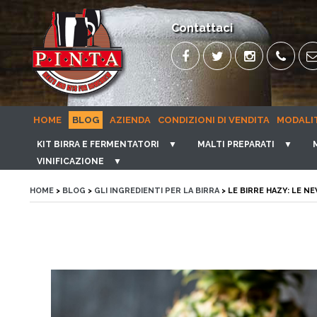
Contattaci
HOME
BLOG
AZIENDA
CONDIZIONI DI VENDITA
MODALI
KIT BIRRA E FERMENTATORI
▼
MALTI PREPARATI
▼
VINIFICAZIONE
▼
HOME
>
BLOG
>
GLI INGREDIENTI PER LA BIRRA
> LE BIRRE HAZY: LE N