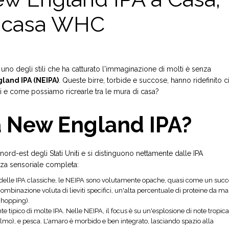
n casa WHC
 uno degli stili che ha catturato l'immaginazione di molti è senza
land IPA (NEIPA)
. Queste birre, torbide e succose, hanno ridefinito c
i e come possiamo ricrearle tra le mura di casa?
a New England IPA?
ord-est degli Stati Uniti e si distinguono nettamente dalle IPA
enza sensoriale completa:
za delle IPA classiche, le NEIPA sono volutamente opache, quasi come un suc
 combinazione voluta di lieviti specifici, un'alta percentuale di proteine da mal
 hopping).
tipico di molte IPA. Nelle NEIPA, il focus è su un'esplosione di note tropica
lmo), e pesca. L'amaro è morbido e ben integrato, lasciando spazio alla