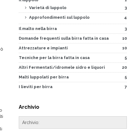
Varietà di luppolo
3
Approfondimenti sul luppolo
4
Il malto nella birra
3
Domande frequenti sulla birra fatta in casa
10
Attrezzature e impianti
10
iò
Tecniche per la birra fatta in casa
5
Altri Fermentati/idromele sidro e liquori
20
Malti luppolati per birra
5
I lieviti per birra
7
Archivio
co
ti
li