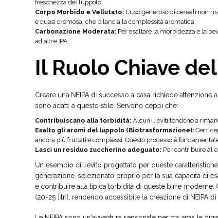
freschezza del luppolo.
Corpo Morbido e Vellutato:
L'uso generoso di cereali non ma
e quasi cremosa, che bilancia la complessità aromatica.
Carbonazione Moderata:
Per esaltare la morbidezza e la be
ad altre IPA.
Il Ruolo Chiave del
Creare una NEIPA di successo a casa richiede attenzione a d
sono adatti a questo stile. Servono ceppi che:
Contribuiscano alla torbidità:
Alcuni lieviti tendono a riman
Esalto gli aromi del luppolo (Biotrasformazione):
Certi ce
ancora più fruttati e complessi. Questo processo è fondamentale 
Lasci un residuo zuccherino adeguato:
Per contribuire al 
Un esempio di lievito progettato per queste caratteristiche
generazione, selezionato proprio per la sua capacità di esalta
e contribuire alla tipica torbidità di queste birre moderne
(20-25 litri), rendendo accessibile la creazione di NEIPA di 
Le NEIPA sono un'avventura sensoriale per chi ama le birre