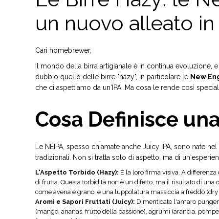
un nuovo alleato i
Cari homebrewer,
Il mondo della birra artigianale è in continua evoluzione, e
dubbio quello delle birre "hazy", in particolare le
New Eng
che ci aspettiamo da un'IPA. Ma cosa le rende così special
Cosa Definisce un
Le NEIPA, spesso chiamate anche Juicy IPA, sono nate nel n
tradizionali. Non si tratta solo di aspetto, ma di un'esperi
L'Aspetto Torbido (Hazy):
È la loro firma visiva. A differen
di frutta. Questa torbidità non è un difetto, ma il risultato di una
come avena e grano, e una luppolatura massiccia a freddo (dry
Aromi e Sapori Fruttati (Juicy):
Dimenticate l'amaro pungente 
(mango, ananas, frutto della passione), agrumi (arancia, pompe