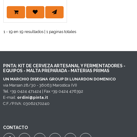
1 - 19 en 19 resultados | 1 paginas totales
PINTA: KIT DE CERVEZA ARTESANAL Y FERMENTADORES -
EQUIPOS - MALTA PREPARADA - MATERIAS PRIMAS
UN MARCHIO DISEGNA GROUP DI LUNARDON DOMENICO
via Marsan 28/30 - 36063 Marostica (VI)
Tel. +39 0424 471424 | Fax +39 0424 476392
E-mail:
ordini@pinta.it
C.F./P.IVA: 03062170240
CONTACTO