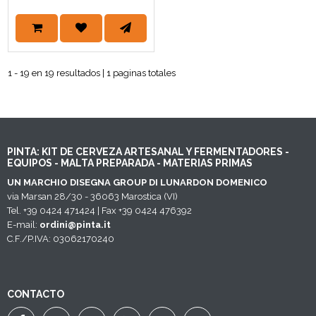
1 - 19 en 19 resultados | 1 paginas totales
PINTA: KIT DE CERVEZA ARTESANAL Y FERMENTADORES -
EQUIPOS - MALTA PREPARADA - MATERIAS PRIMAS
UN MARCHIO DISEGNA GROUP DI LUNARDON DOMENICO
via Marsan 28/30 - 36063 Marostica (VI)
Tel. +39 0424 471424 | Fax +39 0424 476392
E-mail:
ordini@pinta.it
C.F./P.IVA: 03062170240
CONTACTO