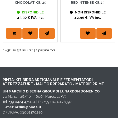
CHOCOLAT KG. 25
RED INTENSE KG.25
DISPONIBILE
NON DISPONIBILE
43,90 € IVA inc.
42,90 € IVA inc.
1 - 38 su 38 risultati | 1 pagine totali
PINTA: KIT BIRRA ARTIGIANALE E FERMENTATORI -
ATTREZZATURE - MALTO PREPARATO - MATERIE PRIME
UN MARCHIO DISEGNA GROUP DI LUNARDON DOMENICO
via Marsan 28/30 - 36063 Marostica (VI)
Tel. +39 0424 471424 | Fax +39 0424 476392
E-mail:
ordini@pinta.it
C.F./P.IVA: 03062170240