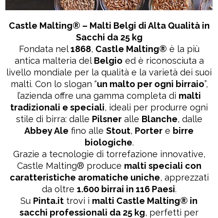
Castle Malting® – Malti Belgi di Alta Qualità in
Sacchi da 25 kg
Fondata nel
1868
,
Castle Malting®
è la più
antica malteria del
Belgio
ed è riconosciuta a
livello mondiale per la qualità e la varietà dei suoi
malti. Con lo slogan “
un malto per ogni birraio
”,
l’azienda offre una gamma completa di
malti
tradizionali e speciali
, ideali per produrre ogni
stile di birra: dalle
Pilsner
alle
Blanche
, dalle
Abbey Ale
fino alle
Stout
,
Porter
e
birre
biologiche
.
Grazie a tecnologie di torrefazione innovative,
Castle Malting® produce
malti speciali con
caratteristiche aromatiche uniche
, apprezzati
da oltre
1.600 birrai in 116 Paesi
.
Su
Pinta.it
trovi i
malti Castle Malting® in
sacchi professionali da 25 kg
, perfetti per