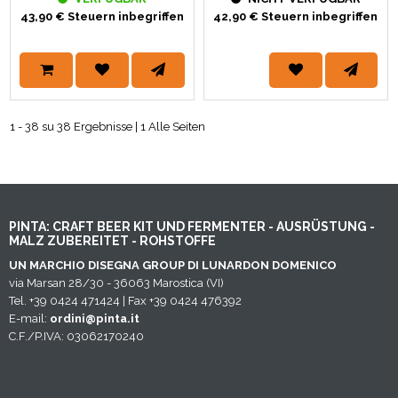
43,90 € Steuern inbegriffen
42,90 € Steuern inbegriffen
1 - 38 su 38 Ergebnisse | 1 Alle Seiten
PINTA: CRAFT BEER KIT UND FERMENTER - AUSRÜSTUNG -
MALZ ZUBEREITET - ROHSTOFFE
UN MARCHIO DISEGNA GROUP DI LUNARDON DOMENICO
via Marsan 28/30 - 36063 Marostica (VI)
Tel. +39 0424 471424 | Fax +39 0424 476392
E-mail:
ordini@pinta.it
C.F./P.IVA: 03062170240