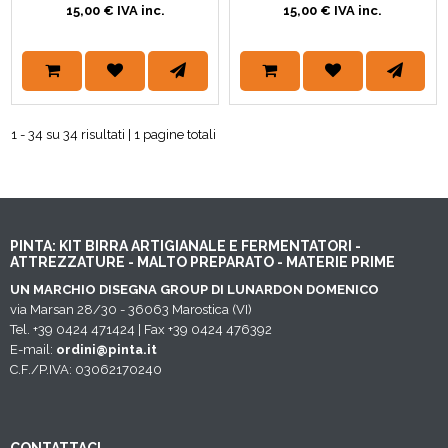
15,00 € IVA inc.
15,00 € IVA inc.
1 - 34 su 34 risultati | 1 pagine totali
PINTA: KIT BIRRA ARTIGIANALE E FERMENTATORI -
ATTREZZATURE - MALTO PREPARATO - MATERIE PRIME
UN MARCHIO DISEGNA GROUP DI LUNARDON DOMENICO
via Marsan 28/30 - 36063 Marostica (VI)
Tel. +39 0424 471424 | Fax +39 0424 476392
E-mail:
ordini@pinta.it
C.F./P.IVA: 03062170240