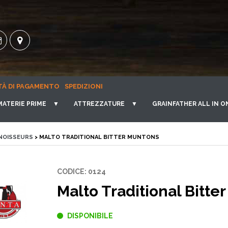
TÀ DI PAGAMENTO
SPEDIZIONI
MATERIE PRIME
▼
ATTREZZATURE
▼
GRAINFATHER ALL IN O
NOISSEURS
> MALTO TRADITIONAL BITTER MUNTONS
CODICE: 0124
Malto Traditional Bitte
DISPONIBILE