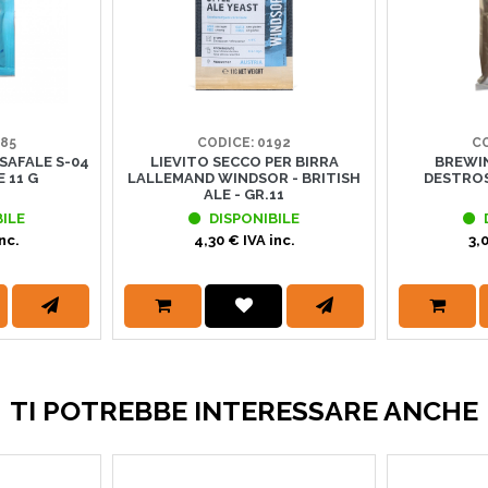
185
CODICE: 0192
CO
SAFALE S-04
LIEVITO SECCO PER BIRRA
BREWIN
 11 G
LALLEMAND WINDSOR - BRITISH
DESTRO
ALE - GR.11
ILE
DISPONIBILE
nc.
4,30 € IVA inc.
3,
TI POTREBBE INTERESSARE ANCHE