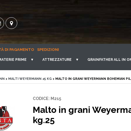
TÀ DI PAGAMENTO
SPEDIZIONI
MATERIE PRIME
▼
ATTREZZATURE
▼
GRAINFATHER ALL IN O
ANN
>
MALTI WEYERMANN 25 KG
> MALTO IN GRANI WEYERMANN BOHEMIAN PIL
CODICE: M215
Malto in grani Weyerm
kg.25