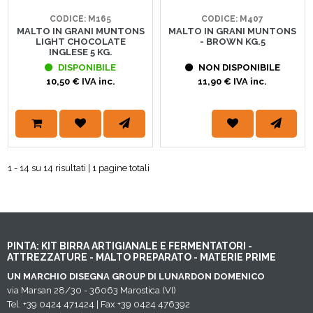
CODICE: M165
CODICE: M407
MALTO IN GRANI MUNTONS
MALTO IN GRANI MUNTONS
LIGHT CHOCOLATE
- BROWN KG.5
INGLESE 5 KG.
DISPONIBILE
NON DISPONIBILE
10,50 € IVA inc.
11,90 € IVA inc.
1 - 14 su 14 risultati | 1 pagine totali
PINTA: KIT BIRRA ARTIGIANALE E FERMENTATORI -
ATTREZZATURE - MALTO PREPARATO - MATERIE PRIME
UN MARCHIO DISEGNA GROUP DI LUNARDON DOMENICO
via Marsan 28/30 - 36063 Marostica (VI)
Tel. +39 0424 471424 | Fax +39 0424 476392