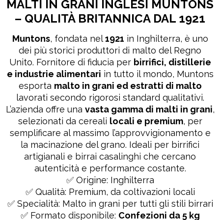
MALTI IN GRANI INGLESI MUNTONS
– QUALITÀ BRITANNICA DAL 1921
Muntons
, fondata nel
1921
in Inghilterra, è uno
dei più storici produttori di malto del Regno
Unito. Fornitore di fiducia per
birrifici, distillerie
e industrie alimentari
in tutto il mondo, Muntons
esporta
malto in grani ed estratti di malto
lavorati secondo rigorosi standard qualitativi.
L’azienda offre una
vasta gamma di malti in grani
,
selezionati da cereali
locali e premium
, per
semplificare al massimo l’approvvigionamento e
la macinazione del grano. Ideali per birrifici
artigianali e birrai casalinghi che cercano
autenticità e performance costante.
✅ Origine: Inghilterra
✅ Qualità: Premium, da coltivazioni locali
✅ Specialità: Malto in grani per tutti gli stili birrari
✅ Formato disponibile:
Confezioni da 5 kg