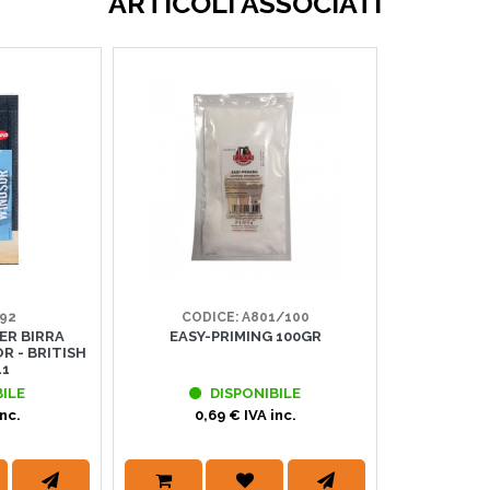
ARTICOLI ASSOCIATI
192
CODICE: A801/100
ER BIRRA
EASY-PRIMING 100GR
 - BRITISH
11
ILE
DISPONIBILE
nc.
0,69 € IVA inc.