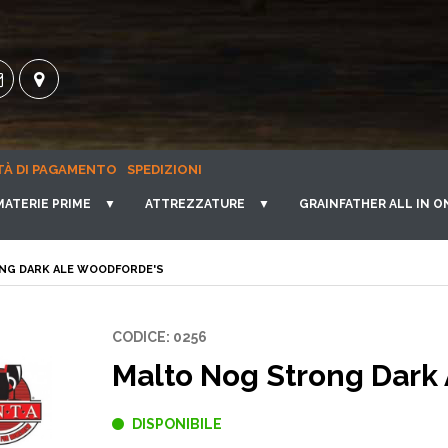
TÀ DI PAGAMENTO
SPEDIZIONI
MATERIE PRIME
▼
ATTREZZATURE
▼
GRAINFATHER ALL IN O
NG DARK ALE WOODFORDE'S
CODICE: 0256
Malto Nog Strong Dark
DISPONIBILE