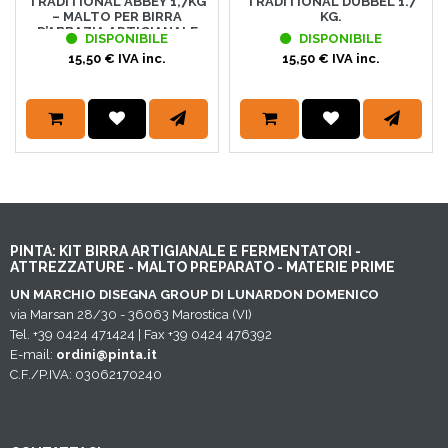
TRADITIONAL ABBEY 1,7KG
TRADITIONAL DUBBEL 1.7
– MALTO PER BIRRA
KG.
D’ABBAZIA ARTIGIANALE
DISPONIBILE
DISPONIBILE
15,50 € IVA inc.
15,50 € IVA inc.
PINTA: KIT BIRRA ARTIGIANALE E FERMENTATORI -
ATTREZZATURE - MALTO PREPARATO - MATERIE PRIME
UN MARCHIO DISEGNA GROUP DI LUNARDON DOMENICO
via Marsan 28/30 - 36063 Marostica (VI)
Tel. +39 0424 471424 | Fax +39 0424 476392
E-mail:
ordini@pinta.it
C.F./P.IVA: 03062170240