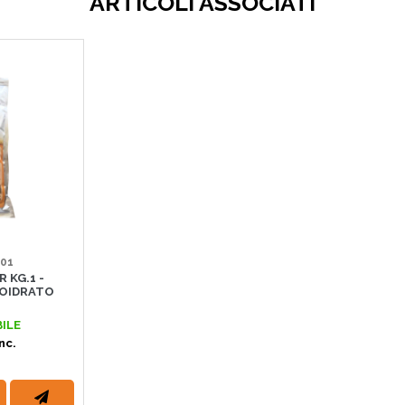
ARTICOLI ASSOCIATI
801
 KG.1 -
OIDRATO
ILE
nc.