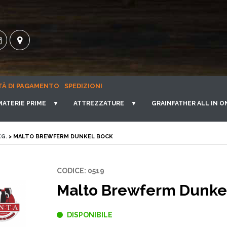
TÀ DI PAGAMENTO
SPEDIZIONI
MATERIE PRIME
▼
ATTREZZATURE
▼
GRAINFATHER ALL IN O
KG.
> MALTO BREWFERM DUNKEL BOCK
CODICE: 0519
Malto Brewferm Dunke
DISPONIBILE