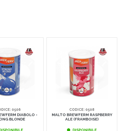
DICE: 0506
CODICE: 0508
EWFERM DIABOLO -
MALTO BREWFERM RASPBERRY
M
ONG BLONDE
ALE (FRAMBOISE)
DISPONIBILE
DISPONIBILE