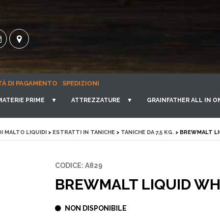
TÀ DI PAGAMENTO
SPEDIZIONI
MATERIE PRIME
▼
ATTREZZATURE
▼
GRAINFATHER ALL IN O
I MALTO LIQUIDI
>
ESTRATTI IN TANICHE
>
TANICHE DA 7,5 KG.
> BREWMALT LI
CODICE: A829
BREWMALT LIQUID WHE
NON DISPONIBILE