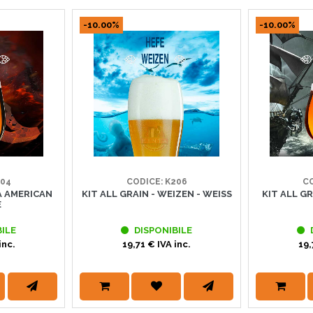
-10.00%
-10.00%
204
CODICE: K206
CO
PA AMERICAN
KIT ALL GRAIN - WEIZEN - WEISS
KIT ALL GR
E
ILE
DISPONIBILE
inc.
19,71 € IVA inc.
19,