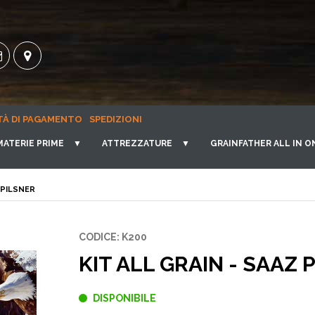
TÀ DI PAGAMENTO
SPEDIZIONI
MATERIE PRIME
▼
ATTREZZATURE
▼
GRAINFATHER ALL IN O
 PILSNER
CODICE: K200
KIT ALL GRAIN - SAAZ 
DISPONIBILE