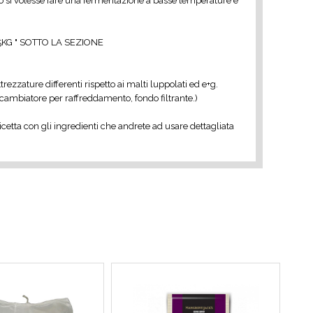
i volesse fare una fermentazione a basse temperature è
KG " SOTTO LA SEZIONE
ezzature differenti rispetto ai malti luppolati ed e+g.
cambiatore per raffreddamento, fondo filtrante.)
icetta con gli ingredienti che andrete ad usare dettagliata