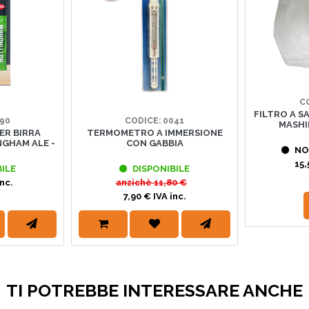
CO
FILTRO A S
190
CODICE: 0041
MASHI
ER BIRRA
TERMOMETRO A IMMERSIONE
GHAM ALE -
CON GABBIA
NON
15,
ILE
DISPONIBILE
nc.
anzichè
11,80 €
7,90 € IVA inc.
TI POTREBBE INTERESSARE ANCHE