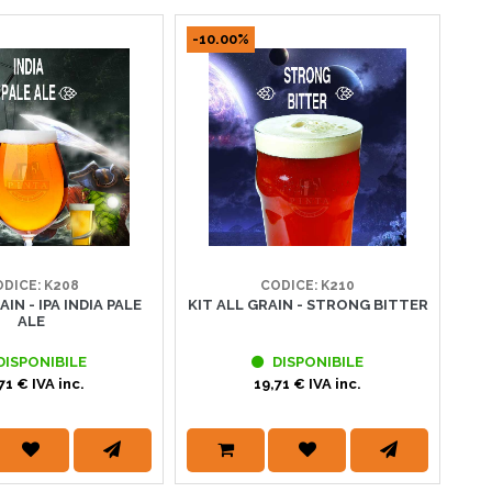
-10.00%
-1
DICE: K208
CODICE: K210
AIN - IPA INDIA PALE
KIT ALL GRAIN - STRONG BITTER
KIT
ALE
DISPONIBILE
DISPONIBILE
71 € IVA inc.
19,71 € IVA inc.