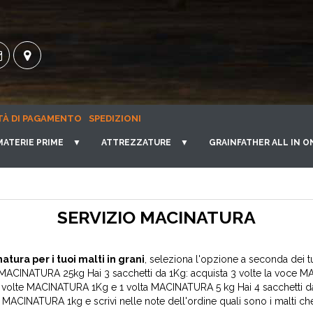
TÀ DI PAGAMENTO
SPEDIZIONI
MATERIE PRIME
▼
ATTREZZATURE
▼
GRAINFATHER ALL IN O
SERVIZIO MACINATURA
natura per i tuoi malti in grani
, seleziona l'opzione a seconda dei t
e MACINATURA 25kg Hai 3 sacchetti da 1Kg: acquista 3 volte la voce 
2 volte MACINATURA 1Kg e 1 volta MACINATURA 5 kg Hai 4 sacchetti da
e MACINATURA 1kg e scrivi nelle note dell'ordine quali sono i malti ch