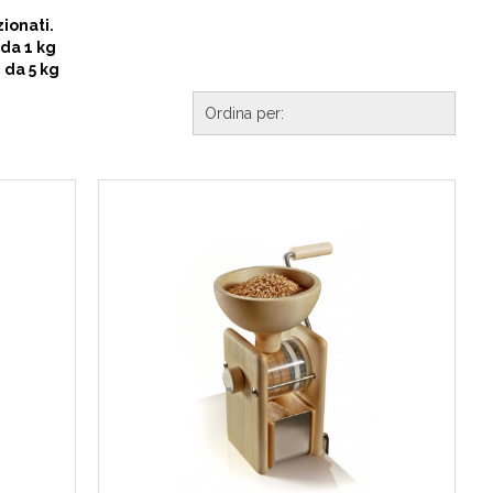
ionati.
da 1 kg
 da 5 kg