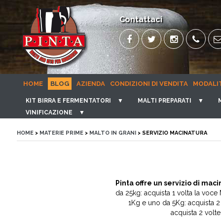
Contattaci
HOME
BLOG
AZIENDA
CONDIZIONI DI VENDITA
MODALI
KIT BIRRA E FERMENTATORI
▼
MALTI PREPARATI
▼
VINIFICAZIONE
▼
HOME
>
MATERIE PRIME
>
MALTO IN GRANI
> SERVIZIO MACINATURA
Pinta offre un servizio di maci
da 25kg: acquista 1 volta la voc
1Kg e uno da 5Kg: acquista 
acquista 2 volt