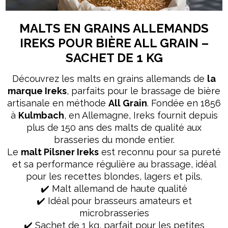
MALTS EN GRAINS ALLEMANDS
IREKS POUR BIÈRE ALL GRAIN –
SACHET DE 1 KG
Découvrez les malts en grains allemands de
la
marque Ireks
, parfaits pour le brassage de bière
artisanale en méthode
All Grain
. Fondée en 1856
à
Kulmbach
, en Allemagne, Ireks fournit depuis
plus de 150 ans des malts de qualité aux
brasseries du monde entier.
Le
malt Pilsner Ireks
est reconnu pour sa pureté
et sa performance régulière au brassage, idéal
pour les recettes blondes, lagers et pils.
✔️ Malt allemand de haute qualité
✔️ Idéal pour brasseurs amateurs et
microbrasseries
✔️ Sachet de 1 kg, parfait pour les petites