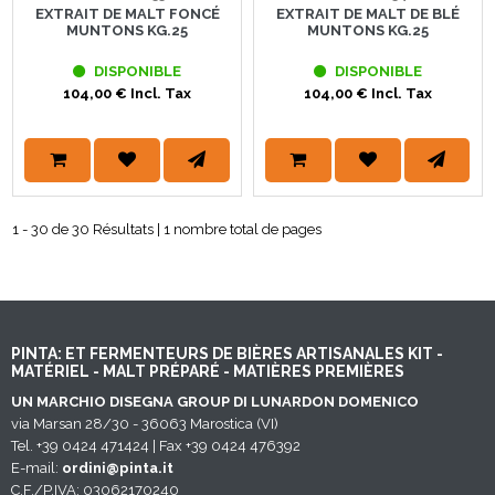
EXTRAIT DE MALT FONCÉ
EXTRAIT DE MALT DE BLÉ
MUNTONS KG.25
MUNTONS KG.25
DISPONIBLE
DISPONIBLE
104,00 € Incl. Tax
104,00 € Incl. Tax
1 - 30 de 30 Résultats | 1 nombre total de pages
PINTA: ET FERMENTEURS DE BIÈRES ARTISANALES KIT -
MATÉRIEL - MALT PRÉPARÉ - MATIÈRES PREMIÈRES
UN MARCHIO DISEGNA GROUP DI LUNARDON DOMENICO
via Marsan 28/30 - 36063 Marostica (VI)
Tel. +39 0424 471424 | Fax +39 0424 476392
E-mail:
ordini@pinta.it
C.F./P.IVA: 03062170240