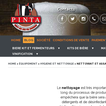
Contacts
HOME
BLOG
SOCIÉTÉ
CONDITIONS DE VENTE
PAIEMEN
BIERE KIT ET FERMENTEURS
▼
KITS DE BIÈRE
▼
MA
VINIFICATION
▼
HOME
>
ÉQUIPEMENT
>
HYGIENE ET NETTOYAGE
> NETTOYANT ET ASS
Le
nettoyage
est très importa
long du processus de productio
empêchera que la bière sera 
détergents et de désinfectan