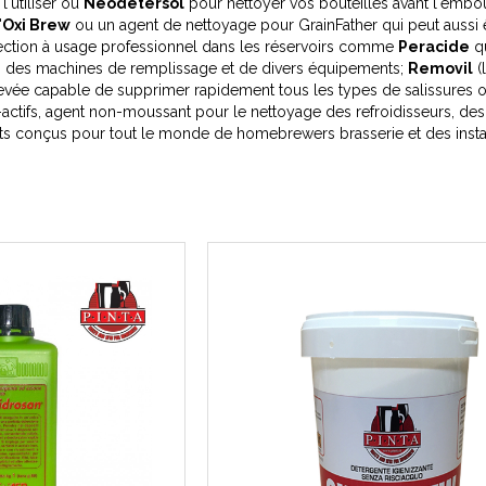
l'utiliser ou
Neodetersol
pour nettoyer vos bouteilles avant l'embou
l'Oxi Brew
ou un agent de nettoyage pour GrainFather qui peut aussi êtr
ection à usage professionnel dans les réservoirs comme
Peracide
qu
s, des machines de remplissage et de divers équipements;
Removil
(
 élevée capable de supprimer rapidement tous les types de salissures 
actifs, agent non-moussant pour le nettoyage des refroidisseurs, des
s conçus pour tout le monde de homebrewers brasserie et des install