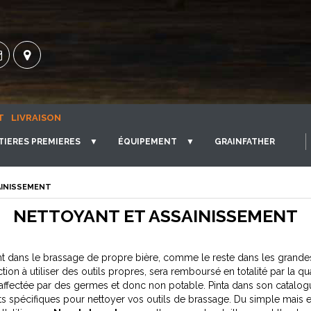
T
LIVRAISON
TIERES PREMIERES
▼
ÉQUIPEMENT
▼
GRAINFATHER
AINISSEMENT
NETTOYANT ET ASSAINISSEMENT
nt dans le brassage de propre bière, comme le reste dans les grandes
n à utiliser des outils propres, sera remboursé en totalité par la qua
affectée par des germes et donc non potable. Pinta dans son catalog
ts spécifiques pour nettoyer vos outils de brassage. Du simple mais 