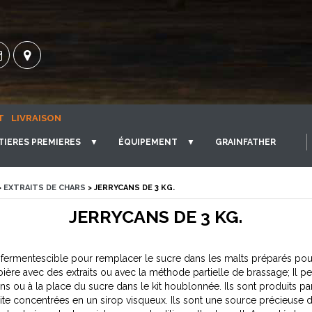
T
LIVRAISON
TIERES PREMIERES
▼
ÉQUIPEMENT
▼
GRAINFATHER
>
EXTRAITS DE CHARS
> JERRYCANS DE 3 KG.
JERRYCANS DE 3 KG.
ès fermentescible pour remplacer le sucre dans les malts préparés pour 
bière avec des extraits ou avec la méthode partielle de brassage; Il 
ins ou à la place du sucre dans le kit houblonnée. Ils sont produits p
ite concentrées en un sirop visqueux. Ils sont une source précieuse d