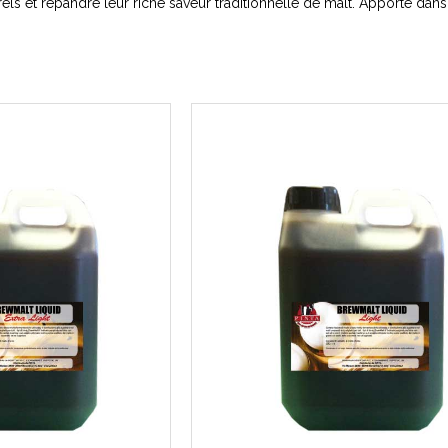
els et répandre leur riche saveur traditionnelle de malt. Apporté dan