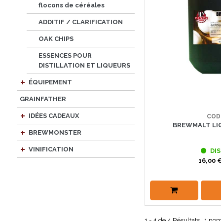
flocons de céréales
ADDITIF / CLARIFICATION
OAK CHIPS
ESSENCES POUR
DISTILLATION ET LIQUEURS
ÉQUIPEMENT
GRAINFATHER
IDÉES CADEAUX
COD
BREWMALT LIQ
BREWMONSTER
VINIFICATION
DIS
16,00 €
1 - 4 de 4 Résultats | 1 no