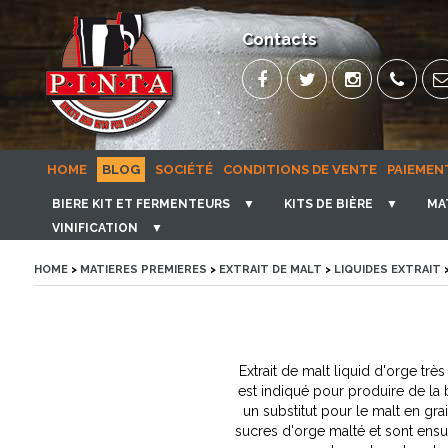
Contacts
HOME
BLOG
SOCIÉTÉ
CONDITIONS DE VENTE
PAIEMEN
BIERE KIT ET FERMENTEURS
▼
KITS DE BIÈRE
▼
MA
VINIFICATION
▼
HOME
>
MATIERES PREMIERES
>
EXTRAIT DE MALT
>
LIQUIDES EXTRAIT
Extrait de malt liquid d'orge tr
est indiqué pour produire de la 
un substitut pour le malt en gra
sucres d'orge malté et sont ensu