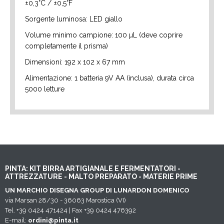
±0,3°C / ±0,5°F
Sorgente luminosa: LED giallo
Volume minimo campione: 100 µL (deve coprire
completamente il prisma)
Dimensioni: 192 x 102 x 67 mm
Alimentazione: 1 batteria 9V AA (inclusa), durata circa
5000 letture
PINTA: KIT BIRRA ARTIGIANALE E FERMENTATORI -
ATTREZZATURE - MALTO PREPARATO - MATERIE PRIME
UN MARCHIO DISEGNA GROUP DI LUNARDON DOMENICO
via Marsan 28/30 - 36063 Marostica (VI)
Tel. +39 0424 471424 | Fax +39 0424 476392
E-mail:
ordini@pinta.it