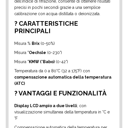
dell’indice di rifrazione, consente di ottenere risultati
precisi in pochi secondi grazie a una semplice
calibrazione con acqua distillata o deionizzata.
? CARATTERISTICHE
PRINCIPALI
Misura %
Brix
(0-50%)
Misura
°Oechsle
(0-230°)
Misura
°KMW (°Babo)
(0-42°)
Temperatura da 0 a 80°C (32 a 175°F) con
compensazione automatica della temperatura
(ATC)
? VANTAGGI E FUNZIONALITÀ
Display LCD ampio a due livelli
, con
visualizzazione simultanea della temperatura in °C e
°F
Compensazione automatica della temperatura per