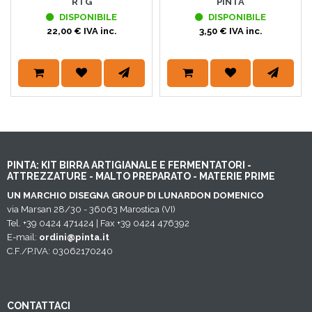
RTG
PINTA
DISPONIBILE
DISPONIBILE
22,00 € IVA inc.
3,50 € IVA inc.
PINTA: KIT BIRRA ARTIGIANALE E FERMENTATORI -
ATTREZZATURE - MALTO PREPARATO - MATERIE PRIME
UN MARCHIO DISEGNA GROUP DI LUNARDON DOMENICO
via Marsan 28/30 - 36063 Marostica (VI)
Tel. +39 0424 471424 | Fax +39 0424 476392
E-mail:
ordini@pinta.it
C.F./P.IVA: 03062170240
CONTATTACI