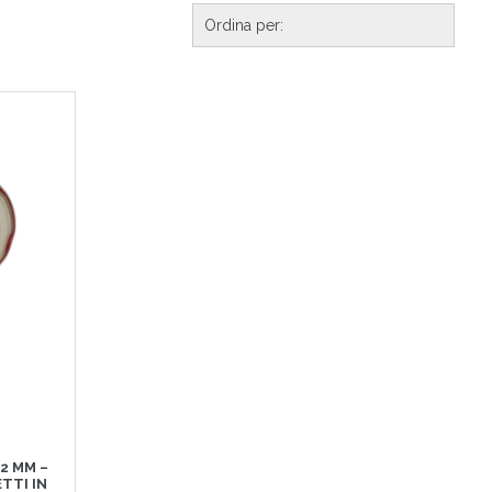
2 MM –
TTI IN