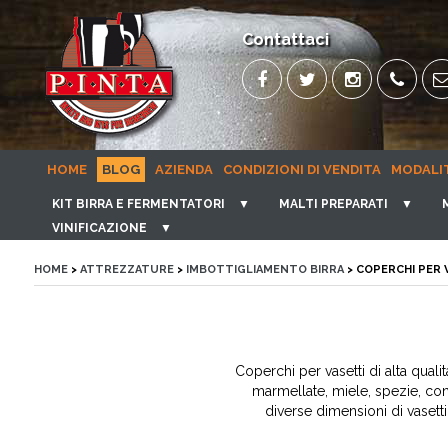
Contattaci
HOME
BLOG
AZIENDA
CONDIZIONI DI VENDITA
MODALI
KIT BIRRA E FERMENTATORI
▼
MALTI PREPARATI
▼
VINIFICAZIONE
▼
HOME
>
ATTREZZATURE
>
IMBOTTIGLIAMENTO BIRRA
> COPERCHI PER 
Coperchi per vasetti di alta quali
marmellate, miele, spezie, cons
diverse dimensioni di vasett