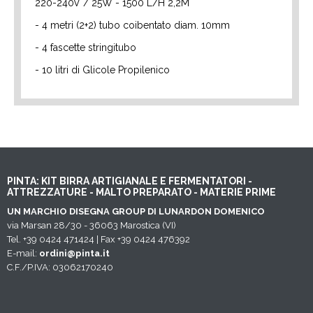
220-240V / 25W - 1500 L/H 2,2M
- 4 metri (2+2) tubo coibentato diam. 10mm
- 4 fascette stringitubo
- 10 litri di Glicole Propilenico
PINTA: KIT BIRRA ARTIGIANALE E FERMENTATORI -
ATTREZZATURE - MALTO PREPARATO - MATERIE PRIME
UN MARCHIO DISEGNA GROUP DI LUNARDON DOMENICO
via Marsan 28/30 - 36063 Marostica (VI)
Tel. +39 0424 471424 | Fax +39 0424 476392
E-mail:
ordini@pinta.it
C.F./P.IVA: 03062170240