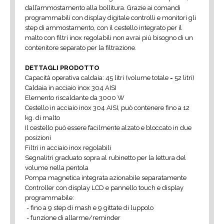
dall’ammostamento alla bollitura. Grazie ai comandi
programmabili con display digitale controlli e monitori gli
step di ammostamento, con il cestello integrato per il
malto con filtri inox regolabili non avrai più bisogno di un
contenitore separato per la filtrazione.
DETTAGLI PRODOTTO
Capacità operativa caldaia: 45 litri (volume totale = 52 litri)
Caldaia in acciaio inox 304 AISI
Elemento riscaldante da 3000 W
Cestello in acciaio inox 304 AISI, può contenere fino a 12
kg. di malto
Il cestello può essere facilmente alzato e bloccato in due
posizioni
Filtri in acciaio inox regolabili
Segnalitri graduato sopra al rubinetto per la lettura del
volume nella pentola
Pompa magnetica integrata azionabile separatamente
Controller con display LCD e pannello touch e display
programmabile:
- fino a 9 step di mash e 9 gittate di luppolo
- funzione di allarme/reminder