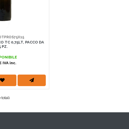
BOTPROS75X15
O TC 0,75LT, PACCO DA
5 PZ.
PONIBILE
€ IVA inc.
 totali