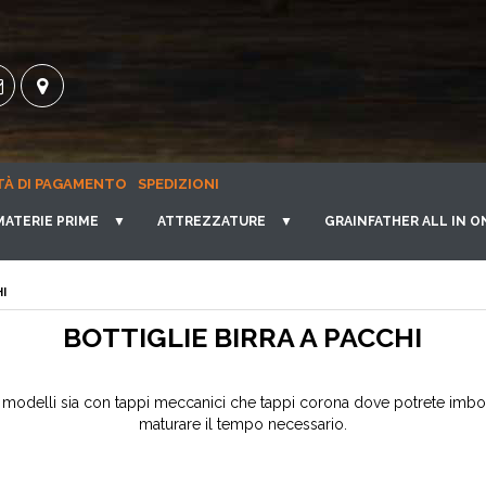
TÀ DI PAGAMENTO
SPEDIZIONI
MATERIE PRIME
▼
ATTREZZATURE
▼
GRAINFATHER ALL IN O
I
BOTTIGLIE BIRRA A PACCHI
ri modelli sia con tappi meccanici che tappi corona dove potrete imbotti
maturare il tempo necessario.