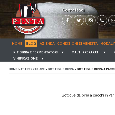
Contattaci
HOME
BLOG
AZIENDA
CONDIZIONI DI VENDITA
MODALI
KIT BIRRA E FERMENTATORI
▼
MALTI PREPARATI
▼
VINIFICAZIONE
▼
HOME
>
ATTREZZATURE
>
BOTTIGLIE BIRRA
> BOTTIGLIE BIRRA A PACCH
Bottiglie da birra a pacchi in va