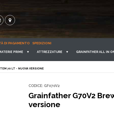
TÀ DI PAGAMENTO
SPEDIZIONI
MATERIE PRIME
▼
ATTREZZATURE
▼
GRAINFATHER ALL IN O
TEM 70 LT - NUOVA VERSIONE
CODICE: GF070V2
Grainfather G70V2 Brew
versione