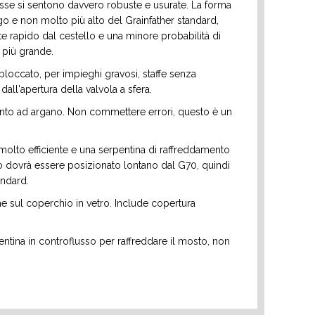
tesse si sentono davvero robuste e usurate. La forma
o e non molto più alto del Grainfather standard,
e rapido dal cestello e una minore probabilità di
 più grande.
 bloccato, per impieghi gravosi, staffe senza
all'apertura della valvola a sfera.
nto ad argano. Non commettere errori, questo è un
lto efficiente e una serpentina di raffreddamento
o dovrà essere posizionato lontano dal G70, quindi
andard.
he sul coperchio in vetro. Include copertura
ntina in controflusso per raffreddare il mosto, non