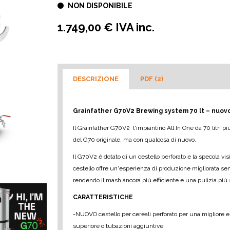
NON DISPONIBILE
1.749,00 € IVA inc.
DESCRIZIONE
PDF (2)
Grainfather G70V2 Brewing system 70 lt – nuovo
Il Grainfather G70V2 l'impiantino All In One da 70 litri p
del G70 originale, ma con qualcosa di nuovo.
Il G70V2 è dotato di un cestello perforato e la specola visi
cestello offre un'esperienza di produzione migliorata sen
rendendo il mash ancora più efficiente e una pulizia più
CARATTERISTICHE
-NUOVO cestello per cereali perforato per una migliore e
superiore o tubazioni aggiuntive