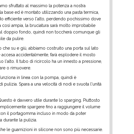
o sfruttato al massimo la potenza a nostra
la base ed è montato utilizzando una pasta termica,
do efficiente verso l'alto, perdendo pochissimo dove
a così ampia, la bruciatura sarà molto improbabile
 sul doppio fondo, quindi non toccherà comunque gli
le da pulire.
o che su e giù, abbiamo costruito una porta sul lato
ne accesa accidentalmente, farà esplodere il mosto
so l'alto. Il tubo di ricircolo ha un innesto a pressione,
lare o rimuovere.
funziona in linea con la pompa, quindi è
i pulizia. Spara a una velocità di nodi e svuota l'unità
Questo è davvero utile durante lo sparging. Piuttosto
semplicemente spargere fino a raggiungere il volume
o con il portagomma incluso in modo da poter
a durante la pulizia.
a che le guarnizioni in silicone non sono più necessarie.