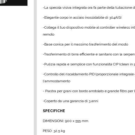
-La specola visiva integrata ora fa parte della tubazione d
-Elegante corpo in acciaio inossidabile di 304AISI
-Collega il tuo dispositivo mobile al controller wireless in
remoto
-Base conica per il massimo trasferimento del mosto
-Trasferimento di birra efficiente e sanitario con la serpen
-Pulizia rapida e semplice con funzionalità CIP (clean in p
-Controllo del riscaldamento PID (proporzionale integral
l'ammostamento
- Piastra per grani con bordo arrotolato e grande filtro pe
-Coperto da una garanzia di 3 anni
SPECIFICHE
DIMENSIONI: 900 x 555 mm
PESO: 32,5 kg