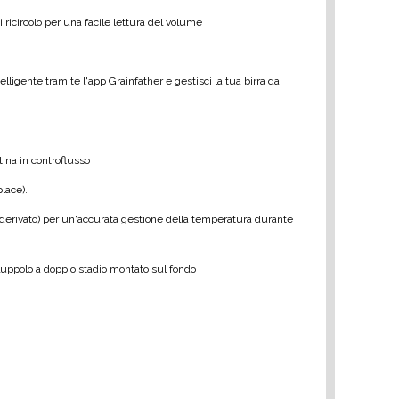
i ricircolo per una facile lettura del volume
telligente tramite l'app Grainfather e gestisci la tua birra da
tina in controflusso
lace).
e derivato) per un'accurata gestione della temperatura durante
r luppolo a doppio stadio montato sul fondo