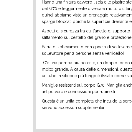
Hanno una finitura davvero liscia e le piastre s
del G70 è leggermente diversa è molto più larg
quindi abbiamo visto un drenaggio relativament
sparge bloccati poiché la superficie drenante è
Aspetti di sicurezza tra cui l'anello di supporto
slittamento sul cestello del grano e protezione d
Barra di sollevamento con gancio di sollevame
sollevatore per 2 persone senza verricello!
C'è una pompa più potente, un doppio fondo mo
molto grande. A causa delle dimensioni, quest
un tubo in silicone più lungo è fissato come st
Maniglie resistenti sul corpo G70. Maniglia anc
antipolvere e connessioni per rubinetti.
Questa è un'unità completa che include la serpe
servono accessori supplementari.