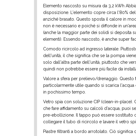
Elemento nascosto su misura da 3,2 kWh Abbiam
disposizione. L'elemento copre circa l'80% del
anziché brasato. Questo sposta il calore in mo
non è necessario e poiché si diffonde in un'are
(anche la maggior parte dei solidi si deposita
elementi). Essendo nascosto, è anche super faci
Comodo ricircolo ad ingresso laterale. Piuttost
dell'unità, il che significa che se la pompa vie
solo dall'altra parte dell'unità, piuttosto che ver
quindi non potrebbe essere più facile da instal
Valore a sfera per prelievo/drenaggio. Questo 
particolarmente utile quando si scarica l'acqua d
in pochissimo tempo.
Vetro spia con soluzione CIP (clean-in-place). 
che fare affidamento su calcoli d'acqua, puoi 
pre-ebollizione. Il tappo può essere sostituit
collegare il tubo di ricircolo e lavare il vetro spi
Piastre filtranti a bordo arrotolato. Ciò signific