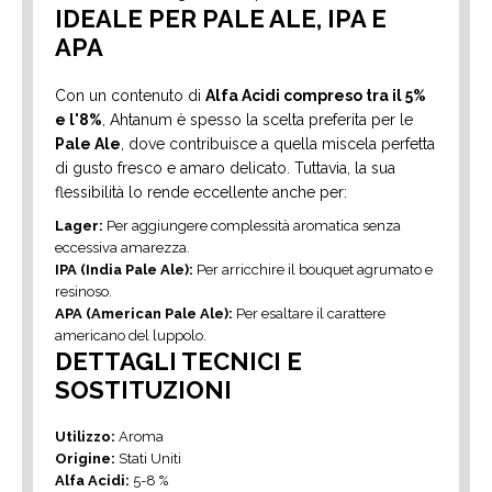
IDEALE PER PALE ALE, IPA E
APA
Con un contenuto di
Alfa Acidi compreso tra il 5%
e l'8%
, Ahtanum è spesso la scelta preferita per le
Pale Ale
, dove contribuisce a quella miscela perfetta
di gusto fresco e amaro delicato. Tuttavia, la sua
flessibilità lo rende eccellente anche per:
Lager:
Per aggiungere complessità aromatica senza
eccessiva amarezza.
IPA (India Pale Ale):
Per arricchire il bouquet agrumato e
resinoso.
APA (American Pale Ale):
Per esaltare il carattere
americano del luppolo.
DETTAGLI TECNICI E
SOSTITUZIONI
Utilizzo:
Aroma
Origine:
Stati Uniti
Alfa Acidi:
5-8 %