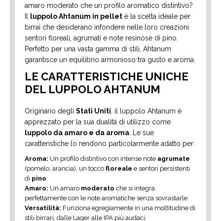
amaro moderato che un profilo aromatico distintivo?
Il
luppolo Ahtanum in pellet
è la scelta ideale per
birrai che desiderano infondere nelle loro creazioni
sentori floreali, agrumati e note resinose di pino.
Perfetto per una vasta gamma di stili, Ahtanum
garantisce un equilibrio armonioso tra gusto e aroma.
LE CARATTERISTICHE UNICHE
DEL LUPPOLO AHTANUM
Originario degli
Stati Uniti
, il luppolo Ahtanum è
apprezzato per la sua dualità di utilizzo come
luppolo da amaro e da aroma
. Le sue
caratteristiche lo rendono particolarmente adatto per:
Aroma:
Un profilo distintivo con intense note
agrumate
(pomelo, arancia), un tocco
floreale
e sentori persistenti
di
pino
.
Amaro:
Un amaro
moderato
che si integra
perfettamente con le note aromatiche senza sovrastarle.
Versatilità:
Funziona egregiamente in una moltitudine di
stili birrari, dalle Lager alle IPA più audaci.