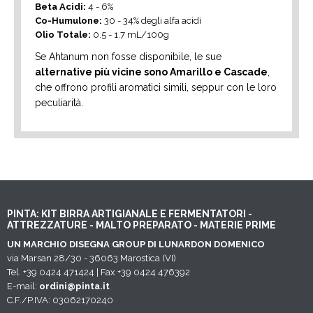
Beta Acidi:
4 - 6%
Co-Humulone:
30 - 34% degli alfa acidi
Olio Totale:
0.5 - 1.7 mL/100g
Se Ahtanum non fosse disponibile, le sue
alternative più vicine sono Amarillo e Cascade
,
che offrono profili aromatici simili, seppur con le loro
peculiarità.
PINTA: KIT BIRRA ARTIGIANALE E FERMENTATORI -
ATTREZZATURE - MALTO PREPARATO - MATERIE PRIME
UN MARCHIO DISEGNA GROUP DI LUNARDON DOMENICO
via Marsan 28/30 - 36063 Marostica (VI)
Tel. +39 0424 471424 | Fax +39 0424 476392
E-mail:
ordini@pinta.it
C.F./P.IVA: 03062170240