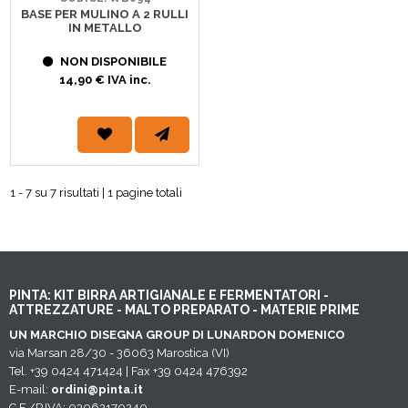
BASE PER MULINO A 2 RULLI
IN METALLO
NON DISPONIBILE
14,90 € IVA inc.
1 - 7 su 7 risultati | 1 pagine totali
PINTA: KIT BIRRA ARTIGIANALE E FERMENTATORI -
ATTREZZATURE - MALTO PREPARATO - MATERIE PRIME
UN MARCHIO DISEGNA GROUP DI LUNARDON DOMENICO
via Marsan 28/30 - 36063 Marostica (VI)
Tel. +39 0424 471424 | Fax +39 0424 476392
E-mail:
ordini@pinta.it
C.F./P.IVA: 03062170240