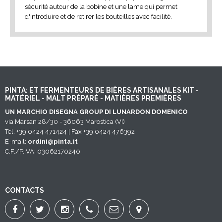
sécurité autour de la bobine et une lame qui permet
d'introduire et de retirer les bouteilles avec facilité.
PINTA: ET FERMENTEURS DE BIÈRES ARTISANALES KIT -
MATÉRIEL - MALT PRÉPARÉ - MATIÈRES PREMIÈRES
UN MARCHIO DISEGNA GROUP DI LUNARDON DOMENICO
via Marsan 28/30 - 36063 Marostica (VI)
Tel. +39 0424 471424 | Fax +39 0424 476392
E-mail:
ordini@pinta.it
C.F./P.IVA: 03062170240
CONTACTS