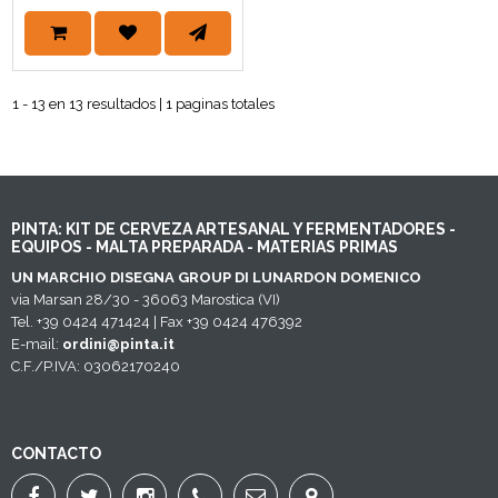
1 - 13 en 13 resultados | 1 paginas totales
PINTA: KIT DE CERVEZA ARTESANAL Y FERMENTADORES -
EQUIPOS - MALTA PREPARADA - MATERIAS PRIMAS
UN MARCHIO DISEGNA GROUP DI LUNARDON DOMENICO
via Marsan 28/30 - 36063 Marostica (VI)
Tel. +39 0424 471424 | Fax +39 0424 476392
E-mail:
ordini@pinta.it
C.F./P.IVA: 03062170240
CONTACTO