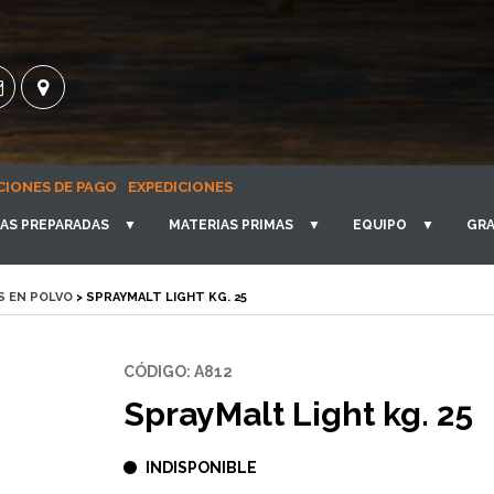
CIONES DE PAGO
EXPEDICIONES
AS PREPARADAS
▼
MATERIAS PRIMAS
▼
EQUIPO
▼
GRA
S EN POLVO
> SPRAYMALT LIGHT KG. 25
CÓDIGO: A812
SprayMalt Light kg. 25
INDISPONIBLE