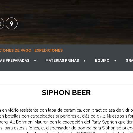
CIONES DE PAGO
EXPEDICIONES
AS PREPARADAS
▼
MATERIAS PRIMAS
▼
EQUIPO
▼
GRA
SIPHON BEER
n en vidrio resistente con tapa de cerámica, con práctico asa de vidr
n botellas con capacidades superiores al clásico 0.5lt. Nuestros sifo
berg, Alt Bohmen, Maurer, con la excepción del Party Syphon que tie
 para estos sifones, el dispensador de bomba para Siphon se pued