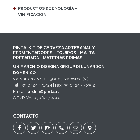
PRODUCTOS DE ENOLOGÍA -
VINIFICACIÓN
PINTA: KIT DE CERVEZA ARTESANAL Y
FERMENTADORES - EQUIPOS - MALTA
PREPARADA - MATERIAS PRIMAS
UN MARCHIO DISEGNA GROUP DI LUNARDON
DOMENICO
via Marsan 28/30 - 36063 Marostica (VI)
Tel. +39 0424 471424 | Fax +39 0424 476392
E-mail:
ordini@pinta.it
C.F./P.IVA: 03062170240
CONTACTO