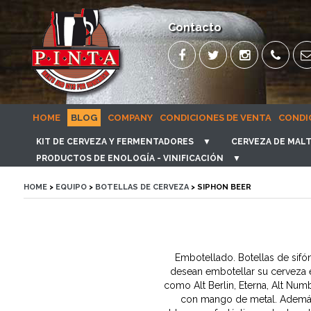
Contacto
HOME
BLOG
COMPANY
CONDICIONES DE VENTA
CONDI
KIT DE CERVEZA Y FERMENTADORES
▼
CERVEZA DE MALT
PRODUCTOS DE ENOLOGÍA - VINIFICACIÓN
▼
HOME
>
EQUIPO
>
BOTELLAS DE CERVEZA
> SIPHON BEER
Embotellado. Botellas de sifó
desean embotellar su cerveza e
como Alt Berlin, Eterna, Alt Num
con mango de metal. Además,