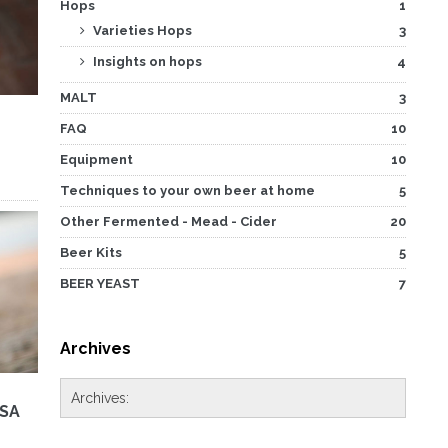
Hops
1
Varieties Hops
3
Insights on hops
4
MALT
3
FAQ
10
Equipment
10
Techniques to your own beer at home
5
Other Fermented - Mead - Cider
20
Beer Kits
5
BEER YEAST
7
Archives
ASA