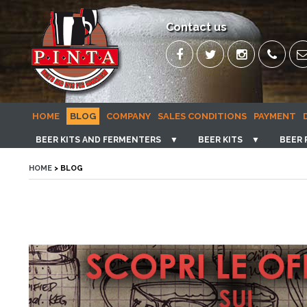
Contact us
HOME
BLOG
COMPANY
SALES CONDITIONS
PAYMENT
BEER KITS AND FERMENTERS
▼
BEER KITS
▼
BEER 
HOME
> BLOG