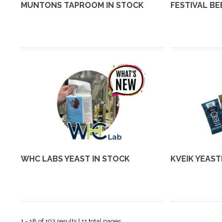
MUNTONS TAPROOM IN STOCK
FESTIVAL BE
WHC LABS YEAST IN STOCK
KVEIK YEAST
1 - 18 of 193 results | 11 total pages