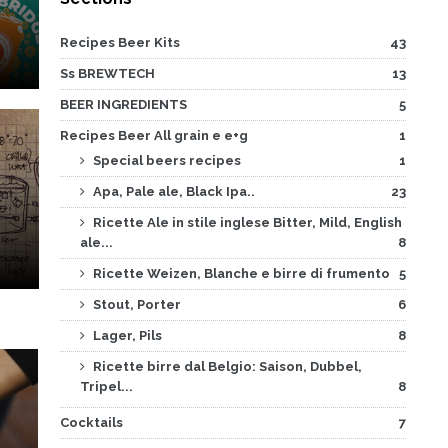
Recipes Beer Kits
43
Ss BREWTECH
13
BEER INGREDIENTS
5
Recipes Beer All grain e e+g
1
Special beers recipes
1
Apa, Pale ale, Black Ipa..
23
Ricette Ale in stile inglese Bitter, Mild, English
ale...
8
Ricette Weizen, Blanche e birre di frumento
5
Stout, Porter
6
Lager, Pils
8
Ricette birre dal Belgio: Saison, Dubbel,
Tripel...
8
Cocktails
7