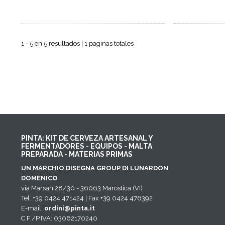
1 - 5 en 5 resultados | 1 paginas totales
PINTA: KIT DE CERVEZA ARTESANAL Y
FERMENTADORES - EQUIPOS - MALTA
PREPARADA - MATERIAS PRIMAS
UN MARCHIO DISEGNA GROUP DI LUNARDON
DOMENICO
via Marsan 28/30 - 36063 Marostica (VI)
Tel. +39 0424 471424 | Fax +39 0424 476392
E-mail:
ordini@pinta.it
C.F./P.IVA: 03062170240