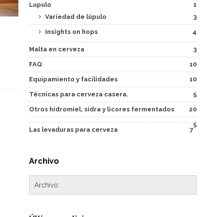
Lupulo
1
Variedad de lúpulo
3
Insights on hops
4
Malta en cerveza
3
FAQ
10
Equipamiento y facilidades
10
Técnicas para cerveza casera.
5
Otros hidromiel, sidra y licores fermentados
20
5
Las levaduras para cerveza
7
Archivo