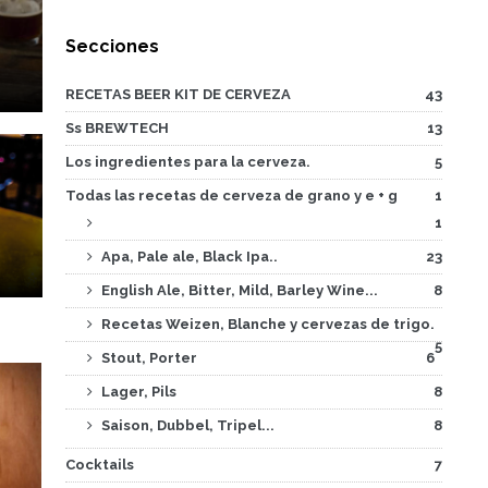
Secciones
RECETAS BEER KIT DE CERVEZA
43
Ss BREWTECH
13
Los ingredientes para la cerveza.
5
Todas las recetas de cerveza de grano y e + g
1
1
n
Apa, Pale ale, Black Ipa..
23
English Ale, Bitter, Mild, Barley Wine...
8
Recetas Weizen, Blanche y cervezas de trigo.
5
Stout, Porter
6
Lager, Pils
8
Saison, Dubbel, Tripel...
8
Cocktails
7