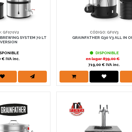
: GF070V2
CÓDIGO: GF0V3
 BREWING SYSTEM 70 LT
GRAINFATHER G30 V3 ALL IN O
 VERSION
SPONIBLE
DISPONIBLE
 € IVA inc.
en lugar
839,00 €
719,00 € IVA inc.