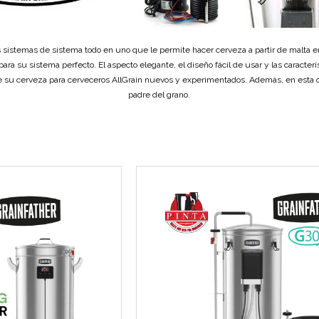
 sistemas de sistema todo en uno que le permite hacer cerveza a partir de malta en
ara su sistema perfecto. El aspecto elegante, el diseño fácil de usar y las caracte
e su cerveza para cerveceros AllGrain nuevos y experimentados. Además, en esta c
padre del grano.