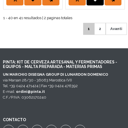
1 - 40 en 41 resultados | 2 paginas totales
1
2
Avanti
PINTA: KIT DE CERVEZA ARTESANAL Y FERMENTADORES -
EQUIPOS - MALTA PREPARADA - MATERIAS PRIMAS
UN MARCHIO DISEGNA GROUP DI LUNARDON DOMENICO
via Marsan 28/30 - 36063 Marostica (VI)
Tel. +39 0424 471424 | Fax +39 0424 476392
E-mail:
ordini@pinta.it
C.F./P.IVA: 03062170240
CONTACTO