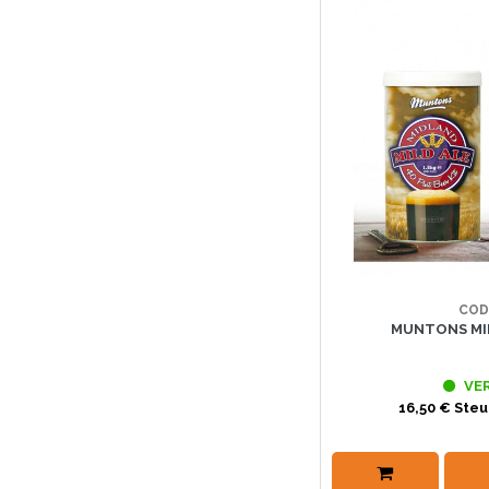
COD
MUNTONS MID
VE
16,50 € Steu