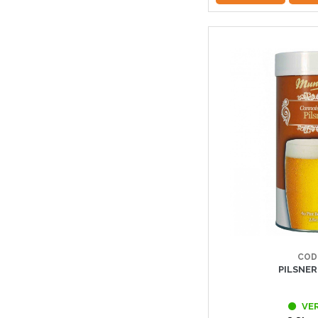
COD
PILSNE
VE