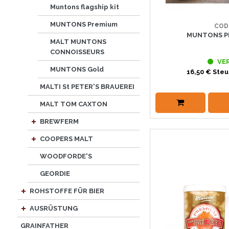
Muntons flagship kit
MUNTONS Premium
COD
MUNTONS P
MALT MUNTONS
CONNOISSEURS
VE
MUNTONS Gold
16,50 € Steu
MALTI St PETER'S BRAUEREI
MALT TOM CAXTON
BREWFERM
COOPERS MALT
WOODFORDE'S
GEORDIE
ROHSTOFFE FÜR BIER
AUSRÜSTUNG
GRAINFATHER