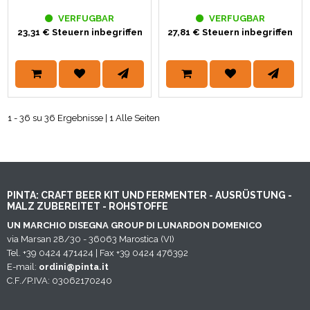
VERFUGBAR
VERFUGBAR
23,31 € Steuern inbegriffen
27,81 € Steuern inbegriffen
1 - 36 su 36 Ergebnisse | 1 Alle Seiten
PINTA: CRAFT BEER KIT UND FERMENTER - AUSRÜSTUNG -
MALZ ZUBEREITET - ROHSTOFFE
UN MARCHIO DISEGNA GROUP DI LUNARDON DOMENICO
via Marsan 28/30 - 36063 Marostica (VI)
Tel. +39 0424 471424 | Fax +39 0424 476392
E-mail:
ordini@pinta.it
C.F./P.IVA: 03062170240