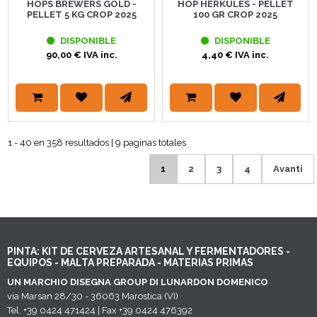
HOPS BREWERS GOLD -
HOP HERKULES - PELLET
PELLET 5 KG CROP 2025
100 GR CROP 2025
DISPONIBLE
DISPONIBLE
90,00 € IVA inc.
4,40 € IVA inc.
1 - 40 en 358 resultados | 9 paginas totales
1
2
3
4
Avanti
PINTA: KIT DE CERVEZA ARTESANAL Y FERMENTADORES -
EQUIPOS - MALTA PREPARADA - MATERIAS PRIMAS
UN MARCHIO DISEGNA GROUP DI LUNARDON DOMENICO
via Marsan 28/30 - 36063 Marostica (VI)
Tel. +39 0424 471424 | Fax +39 0424 476392