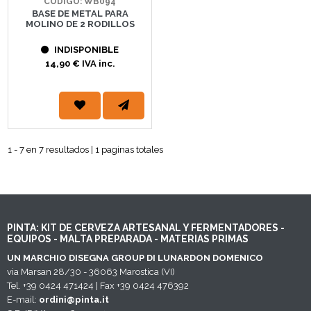
CÓDIGO: WB094
BASE DE METAL PARA
MOLINO DE 2 RODILLOS
INDISPONIBLE
14,90 € IVA inc.
1 - 7 en 7 resultados | 1 paginas totales
PINTA: KIT DE CERVEZA ARTESANAL Y FERMENTADORES -
EQUIPOS - MALTA PREPARADA - MATERIAS PRIMAS
UN MARCHIO DISEGNA GROUP DI LUNARDON DOMENICO
via Marsan 28/30 - 36063 Marostica (VI)
Tel. +39 0424 471424 | Fax +39 0424 476392
E-mail:
ordini@pinta.it