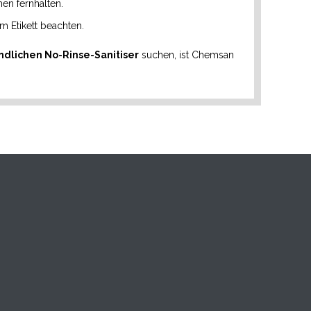
en fernhalten.
m Etikett beachten.
ndlichen No-Rinse-Sanitiser
suchen, ist Chemsan