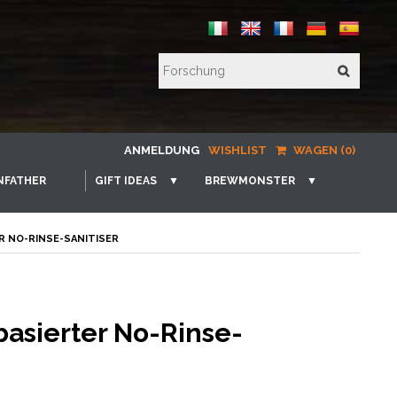
ANMELDUNG
WISHLIST
WAGEN (0)
NFATHER
GIFT IDEAS
▼
BREWMONSTER
▼
R NO-RINSE-SANITISER
asierter No-Rinse-