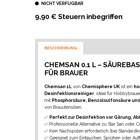
NICHT VERFUGBAR
9,90 € Steuern inbegriffen
BESCHREIBUNG
CHEMSAN 0.1 L – SÄUREBA
FÜR BRAUER
Chemsan 1L
von
Chemisphere UK
ist ein
ho
Desinfektionsreiniger
, ideal für Hobbybraue
mit
Phosphorsäure, Benzolsulfonsäure und
von Brauutensilien.
✅
Perfekt zur Desinfektion vor Gärung, A
✅ Professionelle Alternative zu Star San oder C
✅ Kein Nachspülen erforderlich (bei Standardko
✅ Geeignet zum Eintauchen, Sprühen oder Auf