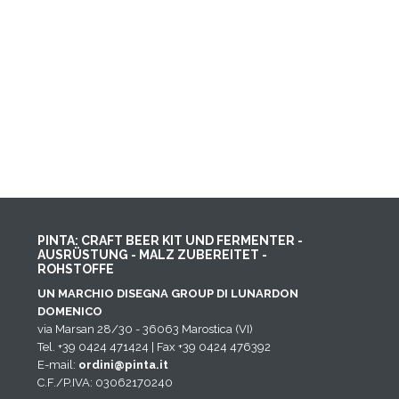
PINTA: CRAFT BEER KIT UND FERMENTER -
AUSRÜSTUNG - MALZ ZUBEREITET -
ROHSTOFFE
UN MARCHIO DISEGNA GROUP DI LUNARDON
DOMENICO
via Marsan 28/30 - 36063 Marostica (VI)
Tel. +39 0424 471424 | Fax +39 0424 476392
E-mail:
ordini@pinta.it
C.F./P.IVA: 03062170240