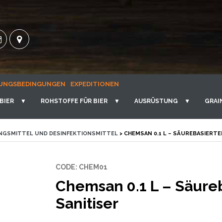
UNGSBEDINGUNGEN
EXPEDITIONEN
BIER
▼
ROHSTOFFE FÜR BIER
▼
AUSRÜSTUNG
▼
GRAI
NGSMITTEL UND DESINFEKTIONSMITTEL
> CHEMSAN 0.1 L – SÄUREBASIERTE
CODE: CHEM01
Chemsan 0.1 L – Säureb
Sanitiser