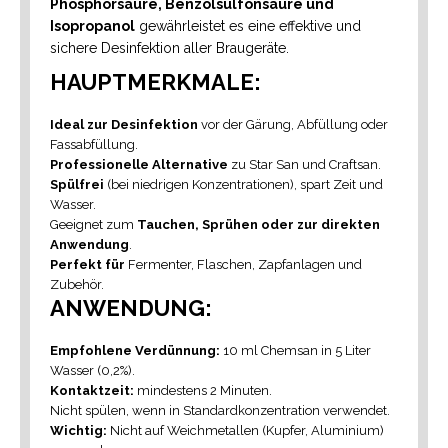
Phosphorsäure, Benzolsulfonsäure und
Isopropanol
gewährleistet es eine effektive und
sichere Desinfektion aller Braugeräte.
HAUPTMERKMALE:
Ideal zur Desinfektion
vor der Gärung, Abfüllung oder
Fassabfüllung.
Professionelle Alternative
zu Star San und Craftsan.
Spülfrei
(bei niedrigen Konzentrationen), spart Zeit und
Wasser.
Geeignet zum
Tauchen, Sprühen oder zur direkten
Anwendung
.
Perfekt für
Fermenter,
Flaschen,
Zapfanlagen und
Zubehör.
ANWENDUNG:
Empfohlene Verdünnung:
10 ml Chemsan in 5 Liter
Wasser (0,2%).
Kontaktzeit:
mindestens 2 Minuten.
Nicht spülen, wenn in Standardkonzentration verwendet.
Wichtig:
Nicht auf Weichmetallen (Kupfer, Aluminium)