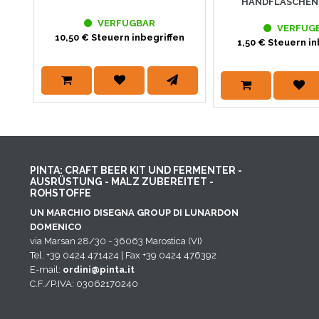
HANDFLASCHEN
VERFUGBAR
VERFUG
10,50 € Steuern inbegriffen
1,50 € Steuern in
PINTA: CRAFT BEER KIT UND FERMENTER -
AUSRÜSTUNG - MALZ ZUBEREITET -
ROHSTOFFE
UN MARCHIO DISEGNA GROUP DI LUNARDON
DOMENICO
via Marsan 28/30 - 36063 Marostica (VI)
Tel. +39 0424 471424 | Fax +39 0424 476392
E-mail:
ordini@pinta.it
C.F./P.IVA: 03062170240