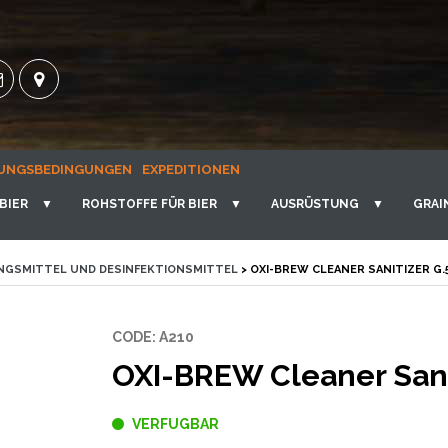
UNGSBEDINGUNGEN
EXPEDITIONEN
BIER
▼
ROHSTOFFE FÜR BIER
▼
AUSRÜSTUNG
▼
GRAI
NGSMITTEL UND DESINFEKTIONSMITTEL
> OXI-BREW CLEANER SANITIZER G.
CODE: A210
OXI-BREW Cleaner Sani
VERFUGBAR