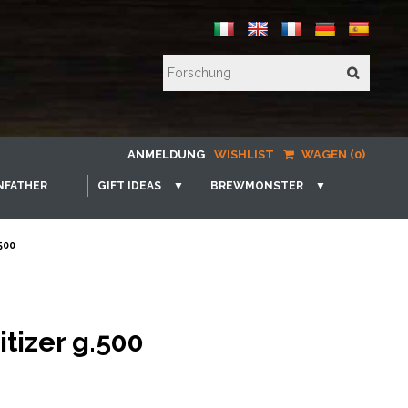
ANMELDUNG
WISHLIST
WAGEN (0)
NFATHER
GIFT IDEAS
▼
BREWMONSTER
▼
500
tizer g.500