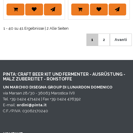
1 - 40 su 41 Ergebnisse | 2 Alle Seiten
1
2
Avanti
PINTA: CRAFT BEER KIT UND FERMENTER - AUSRÜSTUNG -
MALZ ZUBEREITET - ROHSTOFFE
UN MARCHIO DISEGNA GROUP DI LUNARDON DOMENICO
via Marsan 28/30 - 36063 Marostica (VI)
Tel. +39 0424 471424 | Fax +39 0424 476392
E-mail:
ordini@pinta.it
C.F./P.IVA: 03062170240